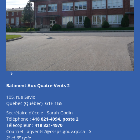
Bâtiment Aux Quatre-Vents 2
105, rue Savio
Québec (Québec) G1E 1G5
Secrétaire d’école : Sarah Godin
Téléphone :
418 821-4994, poste 2
Télécopieur :
418 821-4970
Courriel :
aqvents2@cssps.gouv.qc.ca
e
e
2
et 3
cycle