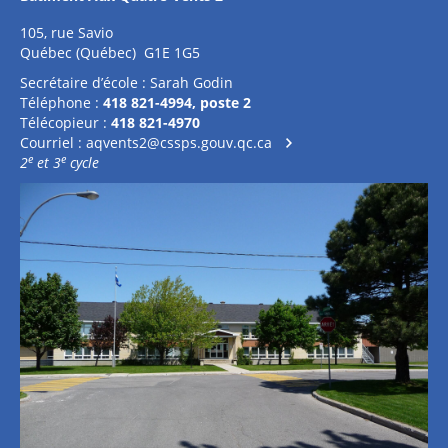
105, rue Savio
Québec (Québec) G1E 1G5
Secrétaire d’école : Sarah Godin
Téléphone :
418 821-4994, poste 2
Télécopieur :
418 821-4970
Courriel :
aqvents2@cssps.gouv.qc.ca
e
e
2
et 3
cycle