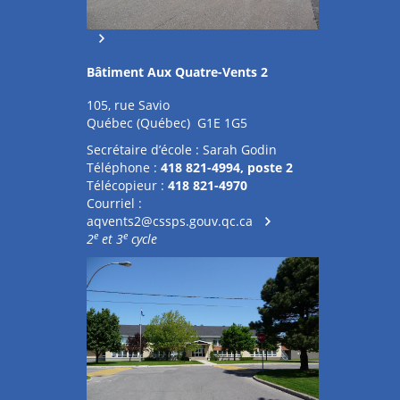
Bâtiment Aux Quatre-Vents 2
105, rue Savio
Québec (Québec) G1E 1G5
Secrétaire d’école : Sarah Godin
Téléphone :
418 821-4994, poste 2
Télécopieur :
418 821-4970
Courriel :
aqvents2@cssps.gouv.qc.ca
e
e
2
et 3
cycle