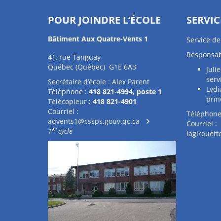
POUR JOINDRE L’ÉCOLE
SERVIC
Bâtiment Aux Quatre-Vents 1
Service d
Responsab
41, rue Tanguay
Québec (Québec) G1E 6A3
Juli
serv
Secrétaire d’école : Alex Parent
Lydi
Téléphone :
418 821-4994, poste 1
prin
Télécopieur :
418 821-4901
Courriel :
Téléphone
aqvents1@cssps.gouv.qc.ca
Courriel :
er
1
cycle
lagirouet