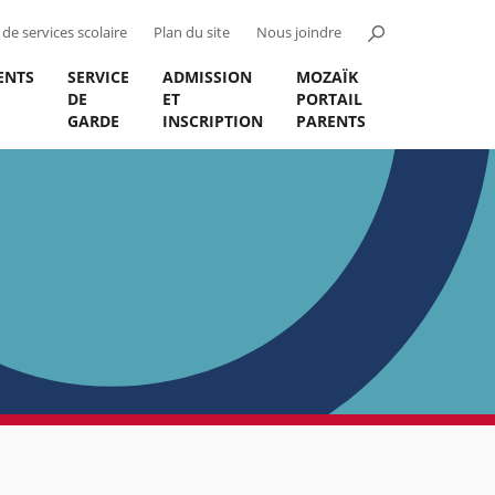
de services scolaire
Plan du site
Nous joindre
ENTS
SERVICE
ADMISSION
MOZAÏK
DE
ET
PORTAIL
GARDE
INSCRIPTION
PARENTS