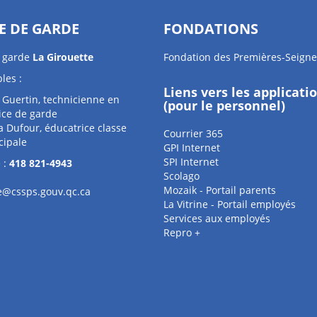
E DE GARDE
FONDATIONS
e garde
La Girouette
Fondation des Premières-Seigne
les :
Liens vers les applicati
e Guertin, technicienne en
(pour le personnel)
ice de garde
a Dufour, éducatrice classe
Courrier 365
cipale
GPI Internet
SPI Internet
 :
418 821-4943
Scolago
Mozaik - Portail parents
te@cssps.gouv.qc.ca
La Vitrine - Portail employés
Services aux employés
Repro +