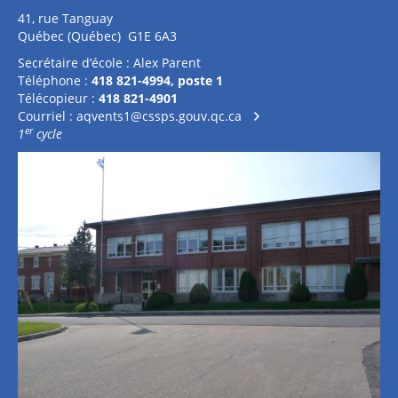
41, rue Tanguay
Québec (Québec) G1E 6A3
Secrétaire d’école : Alex Parent
Téléphone :
418 821-4994, poste 1
Télécopieur :
418 821-4901
Courriel :
aqvents1@cssps.gouv.qc.ca
er
1
cycle