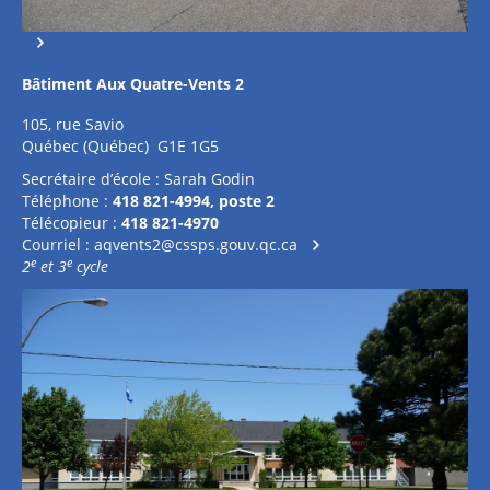
Bâtiment Aux Quatre-Vents 2
105, rue Savio
Québec (Québec) G1E 1G5
Secrétaire d’école : Sarah Godin
Téléphone :
418 821-4994, poste 2
Télécopieur :
418 821-4970
Courriel :
aqvents2@cssps.gouv.qc.ca
e
e
2
et 3
cycle