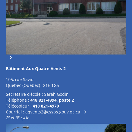
Bâtiment Aux Quatre-Vents 2
105, rue Savio
Québec (Québec) G1E 1G5
Secrétaire d’école : Sarah Godin
Téléphone :
418 821-4994, poste 2
Télécopieur :
418 821-4970
Courriel :
aqvents2@cssps.gouv.qc.ca
e
e
2
et 3
cycle