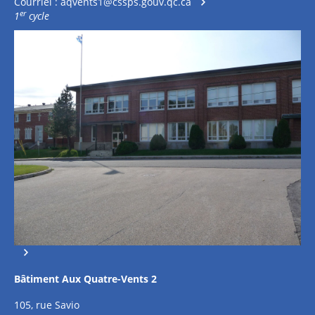
Courriel :
aqvents1@cssps.gouv.qc.ca
er
1
cycle
Bâtiment Aux Quatre-Vents 2
105, rue Savio