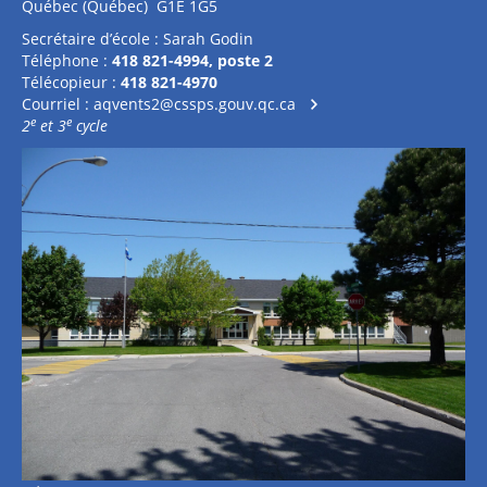
Québec (Québec) G1E 1G5
Secrétaire d’école : Sarah Godin
Téléphone :
418 821-4994, poste 2
Télécopieur :
418 821-4970
Courriel :
aqvents2@cssps.gouv.qc.ca
e
e
2
et 3
cycle